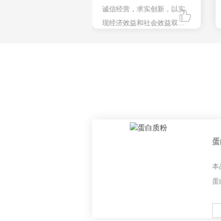
诚信经营，求实创新，以实
现经济效益和社会效益双赢
为发展目标。公司竭诚希望
与国内外有识之士真诚合
作，共谋发展，共创未来。
蛋
本
蛋
性
酸
M