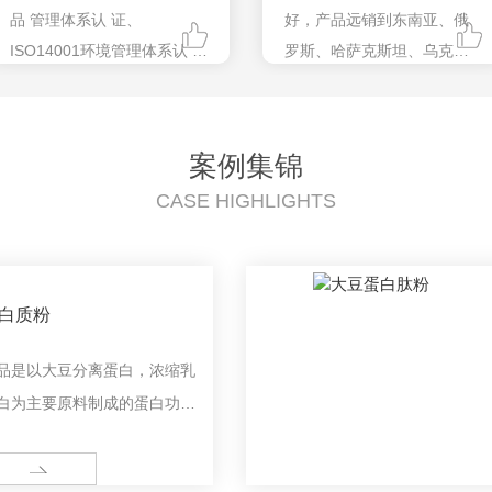
品 管理体系认 证、
好，产品远销到东南亚、俄
ISO14001环境管理体系认 证
罗斯、哈萨克斯坦、乌克
和T28001职业健康 管理体系
兰、芬兰等。
认 证。
案例集锦
CASE HIGHLIGHTS
白质粉
品是以大豆分离蛋白，浓缩乳
白为主要原料制成的蛋白功能
食品，包含人体必需多种氨基
，提高蛋白吸收率，促进人体
ORE