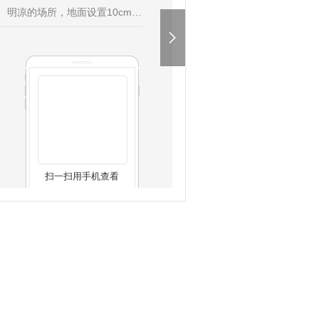
、明凉的场所，地面设置10cm高
蚀性、有毒有害物质存放一起，应
鼠。3、在符合上述包装、贮存
期为12个月。4、注意事项:本品
扫一扫用手机查看