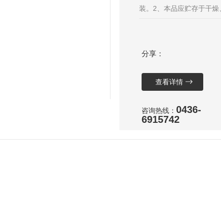
装。2、本品应贮存于干燥
的隔潮垫层，不得与有腐
注意防雨、防潮、防虫、防
分享：
条件下，自生产之日起贮存
为蛋白
查看详情
0436-
咨询热线：
6915742