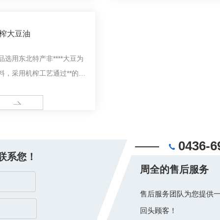
养平衡。
榨大豆油
品选用东北特产非****大豆为
料，采用机榨工艺通过**的物
精炼方法制成，品质纯正口感
，是家庭烹调美食之佳品。
ORE
0436-6
联系您！
周全的售后服务
售后服务团队为您提供一
回头顾客！