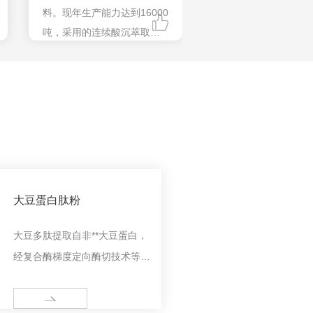
料。现年生产能力达到16000
吨，采用的连续酸沉萃取生
产工艺，生产全过程实现微
机程控管理，产品质量稳
定，理化指标居于国内前
列。
大豆蛋白肽粉
大豆多肽提取自非**大豆蛋白，
经复合酶梯度定向酶切技术等现
代生物工程手段，通过膜分离、
纯化、瞬时**、喷雾干燥等工艺
MORE