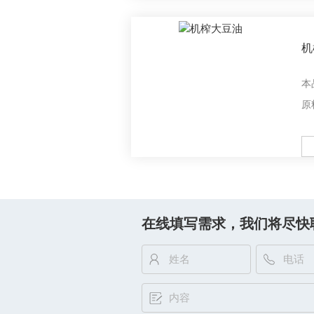
营
机
本
原
理
好
M
在线填写需求，我们将尽快